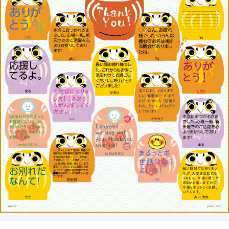
ありが
～～～～～～～～～～～～～～～～
～～～～～～～～～～～～～～～～
～～～～～～～～～～～～～～～～
～～～～～～～～～～～～～～～～
とう
～～～～～～～～～～～～～～～～
～～～～～～～～～～～～～～～～
～～～～～～～～～～～～～～～～
本当におつかれさま
○○さん、お疲れ
～～～～～～～～～～～～～～～～
～～～～～～～～～～～
でした。心機一転、新
様でした！いろんな
りさ
Ys
天地でのご活躍を心
機会でお名は視す
よりお祈りしており
る機会がありまし
ます！
たね。
aki
Ys
ありが
応援し
長い間お疲れ様でし
た。これからもお体に
てるよ。
とう！
気を付けてお過ごし
ください。ありがとう
ございました！
お世話になりま
本当におつかれさまで
まる
しばた
かおり
した。健康第一で、まだ
した！これから
まだこれからもご活躍さ
もがんばってく
れることを心よりお祈り
ださい
しております！
本当におつかれさま
AA時代からのずっと、
mm
オヤカタ
でした。心機一転、新
お世話になりました。
I enjoyed
天地でのご活躍を心
ありがとうございまし
working with
よりお祈りしており
た これからもよろしく
ます！
お願いします
you. Thank you
so much!
aokit2026
まる
◯◯さんといえば、普段は事細かに
まるっとお
はろはろぽん
相手方に何を真摯に確認する姿勢
が代名詞ですが、「◯◯◯」の事◯
世話になり
で即座に「◯◯◯」と判断して◯◯
した事が強く印象に残っています。
僕も◯◯さんのように真摯に向き
お別れだ
短い期間ではありまし
ました！
合いつつ、必要な時に即断できる、
たが、大変お世話にな
■■をみれる◯◯になりたいと思っ
ています。
りました。今後も関りが
なんて！
まめお
MJ
あるかと思いますので、
今後ともよろしくお願い
いたします。
せき
山田 太郎
1600123-1