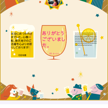
ありがとう
testtesttesttesttesttesttesttesttest
本当におつかれさ
testtesttesttesttesttesttesttesttest
testtesttesttesttesttesttesttesttest
までした。心機一
ございまし
testtesttesttesttesttesttesttesttest
testtesttesttesttesttesttesttesttest
転、新天地でのご
testtesttesttesttesttesttesttesttest
testtesttesttesttesttesttesttesttest
た。
活躍を心よりお祈
testtesttesttesttesttesttest
りしております！
BS よっしい
石田裕豊
〇〇
1601006-1