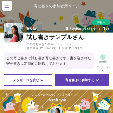
寄せ書きの参加者用ページ
募集中
3
1
贈り先
人が参加しています /
枚
試し書きサンプルさん
この寄せ書きの幹事：ヨセッティ
募集期限:
2100年12月31日(金) 23:59まで
この寄せ書きは試し書き寄せ書きです。書き込まれた
寄せ書きは定期的に削除しております。
ヨセッテ
ィ
メッセージを読む
寄せ書きに参加する
この寄せ書きはサンプル寄せ書きです。
Thank you!