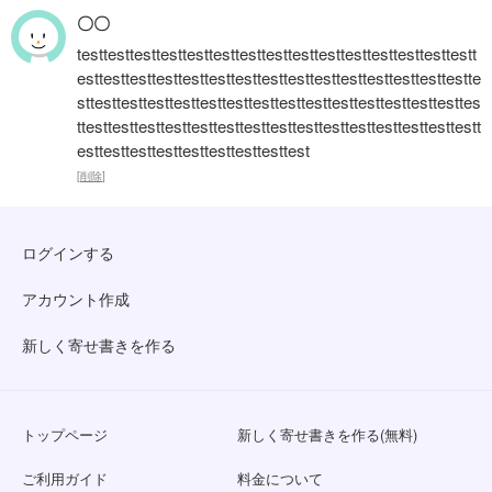
〇〇
testtesttesttesttesttesttesttesttesttesttesttesttesttesttestt
esttesttesttesttesttesttesttesttesttesttesttesttesttesttestte
sttesttesttesttesttesttesttesttesttesttesttesttesttesttesttes
ttesttesttesttesttesttesttesttesttesttesttesttesttesttesttestt
esttesttesttesttesttesttesttesttest
[
削除
]
ログインする
アカウント作成
新しく寄せ書きを作る
トップページ
新しく寄せ書きを作る(無料)
ご利用ガイド
料金について