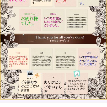
とう！
よりお祈りしておりま
す。
す！
東京ステイション
雨晴らし
aaaaa
お疲れ様
aaaaaaaaaaaaaaaa
いつもお世話
aaaaaaaaaaaaaaaa
になり有難うご
でした。
aaaaaaaaaaaaaaaa
aaaaaaaaaaaaaaaa
ざいました。
aaaaaaaaaaaaa
Thank you for all you've done!
おめでとう！ありがとう！
なめこ
大阪
あ
もかち
本当におつかれさま
長い間本当にお疲れ様でした。いま
長い間本当にお疲れ様でした。いま
いままでありが
までミニショップとメールルームを和
までミニショップとメールルームを和
でした。心機一転、新
やかな雰囲気にしていただき感謝し
やかな雰囲気にしていただき本当に
とうございまし
天地でのご活躍を心
ています。いつも笑顔でお話する前
ありがとうございました。いつも笑顔
田さんがいなくなるのはとても寂し
でお話する前田さんがいなくなるの
た。お元気で。
よりお祈りしておりま
いですが、お身体を大切にご家族と
はとても寂しいですが、これからも
充実した毎日をお過ごしくださいね。
お身体を大切にご家族と充実した毎
す！
日をお過ごしくださいね。
あ
菱田倭士
みほ
ご結婚おめでとうござ
ありがとう
ご卒業おめ
います。心よりお喜び
でとうござい
ございまし
申しあげます。明るい
家庭を築いてくださ
ます！！
た
いね。
1463023-1