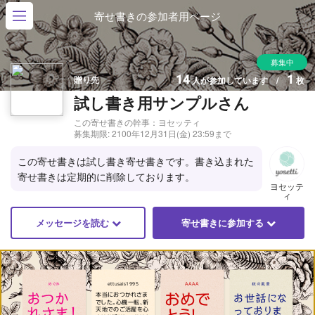
寄せ書きの参加者用ページ
募集中
14
1
贈り先
人が参加しています /
枚
試し書き用サンプルさん
この寄せ書きの幹事：ヨセッティ
募集期限:
2100年12月31日(金) 23:59まで
この寄せ書きは試し書き寄せ書きです。書き込まれた
寄せ書きは定期的に削除しております。
ヨセッテ
ィ
メッセージを読む
寄せ書きに参加する
めぐみ
ettusais1995
AAAA
秋の風景
おつか
おめで
本当におつかれさま
お世話にな
でした。心機一転、新
っておりま
れさま！
天地でのご活躍を心