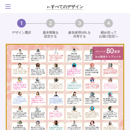
←すべてのデザイン
1
2
3
4
デザイン選択
基本情報を
参加者用URLを
締め切って
設定する
共有する
お届け設定へ