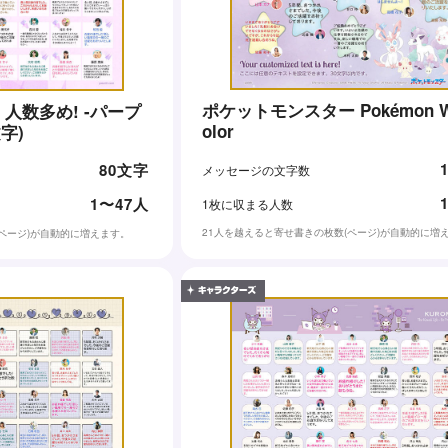
ポケットモンスター Pokémon Wa
人数多め! -パープ
olor
字)
80文字
メッセージの文字数
1〜47人
1枚に収まる人数
21人を越えると寄せ書きの枚数(ページ)が自動的に増
(ページ)が自動的に増えます。