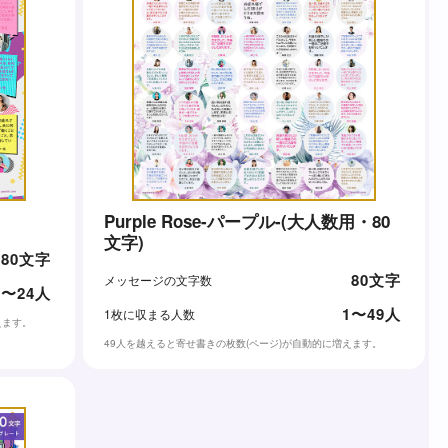
Purple Rose-パープル-(大人数用・80
文字)
80文字
80文字
メッセージの文字数
1〜24人
1〜49人
1枚に収まる人数
えます。
49人を越えると寄せ書きの枚数(ページ)が自動的に増えます。