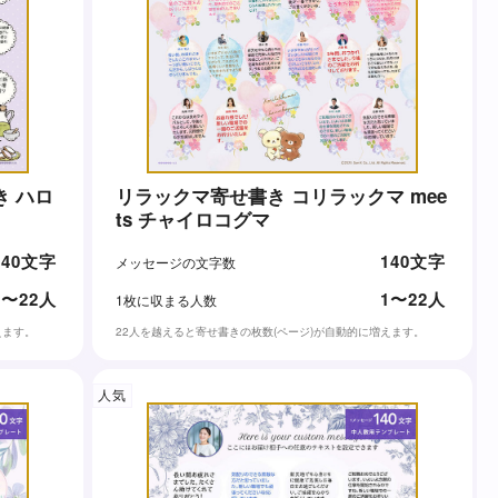
 ハロ
リラックマ寄せ書き コリラックマ mee
ts チャイロコグマ
140文字
140文字
メッセージの文字数
1〜22人
1〜22人
1枚に収まる人数
えます。
22人を越えると寄せ書きの枚数(ページ)が自動的に増えます。
人気