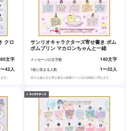
 クロ
サンリオキャラクターズ寄せ書き ポム
ポムプリン マカロンちゃんと一緒
80文字
140文字
メッセージの文字数
1〜42人
1〜22人
1枚に収まる人数
えます。
22人を越えると寄せ書きの枚数(ページ)が自動的に増えます。