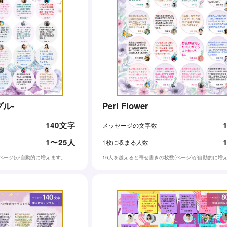
プル-
Peri Flower
140文字
メッセージの文字数
1〜25人
1枚に収まる人数
(ページ)が自動的に増えます。
16人を越えると寄せ書きの枚数(ページ)が自動的に増