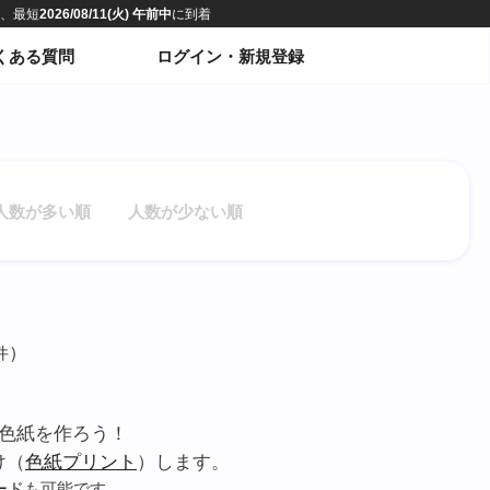
くある質問
ログイン・新規登録
人数が多い順
人数が少ない順
件)
色紙を作ろう！
け（
色紙プリント
）します。
ード
も可能です。