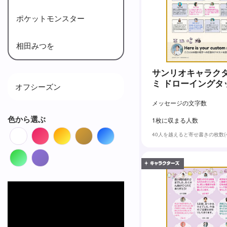
ポケットモンスター
相田みつを
サンリオキャラクタ
ミ ドローイングタ
オフシーズン
メッセージの文字数
色から選ぶ
1枚に収まる人数
White
Red
Orange
Brown
Blue
40人を越えると寄せ書きの枚数
Green
Purple