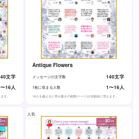
Antique Flowers
140文字
140文字
メッセージの文字数
1〜16人
1〜16人
1枚に収まる人数
えます。
16人を越えると寄せ書きの枚数(ページ)が自動的に増えます。
人気