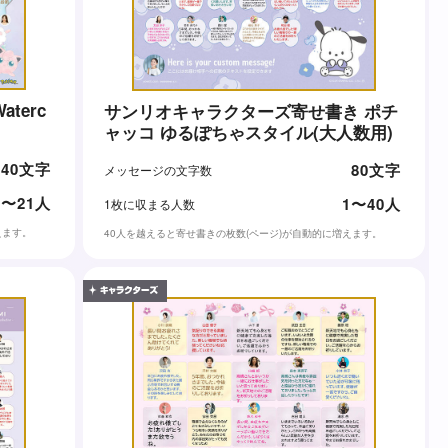
terc
サンリオキャラクターズ寄せ書き ポチ
ャッコ ゆるぽちゃスタイル(大人数用)
140文字
80文字
メッセージの文字数
1〜21人
1〜40人
1枚に収まる人数
えます。
40人を越えると寄せ書きの枚数(ページ)が自動的に増えます。