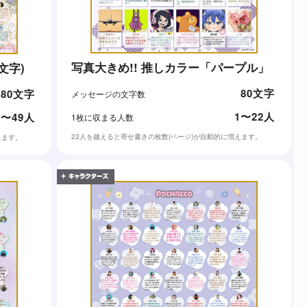
写真大きめ!! 推しカラー「パープル」
0文字)
80文字
80文字
メッセージの文字数
1〜22人
1〜49人
1枚に収まる人数
22人を越えると寄せ書きの枚数(ページ)が自動的に増えます。
えます。