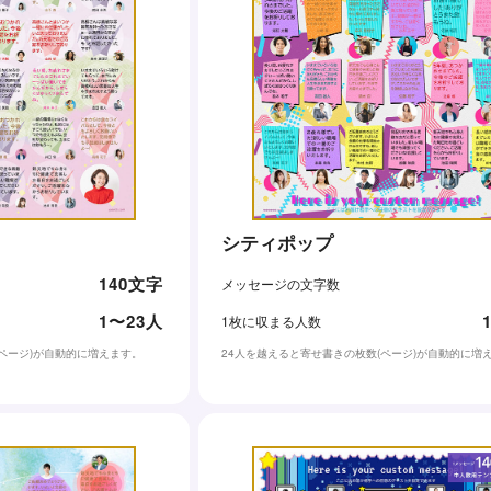
」
シティポップ
140文字
メッセージの文字数
1〜23人
1枚に収まる人数
(ページ)が自動的に増えます。
24人を越えると寄せ書きの枚数(ページ)が自動的に増