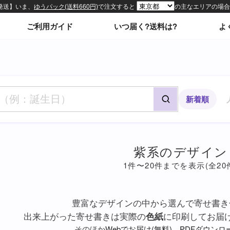
ィトップページ
ご利用ガイド
いつ届く?送料は?
よ
新着順
紫系のデザイン
1件〜20件までを表示(全20
豊富なデザインの中から選んで寄せ書き
出来上がった寄せ書きは実際の
色紙
に印刷してお届
そのほか
Webでお届け(無料)
、
PDFダウンロ