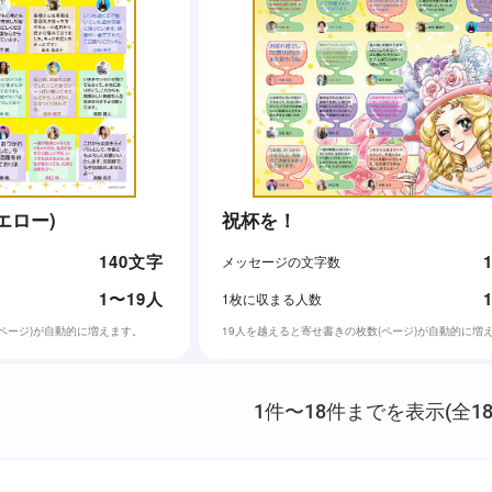
エロー)
祝杯を！
140文字
メッセージの文字数
1〜19人
1枚に収まる人数
(ページ)が自動的に増えます。
19人を越えると寄せ書きの枚数(ページ)が自動的に増
1件〜18件までを表示(全18