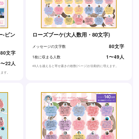
ー-ピン
ローズブーケ(大人数用・80文字)
80文字
メッセージの文字数
80文字
1〜49人
1枚に収まる人数
1〜22人
49人を越えると寄せ書きの枚数(ページ)が自動的に増えます。
えます。