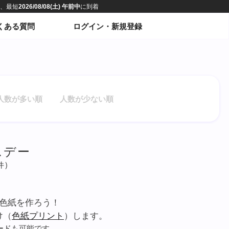
くある質問
ログイン・新規登録
人数が多い順
人数が少ない順
スデー
件)
色紙を作ろう！
け（
色紙プリント
）します。
ード
も可能です。