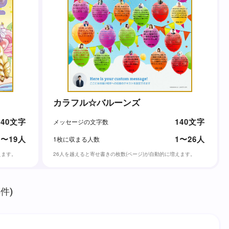
カラフル☆バルーンズ
140文字
140文字
メッセージの文字数
1〜19人
1〜26人
1枚に収まる人数
えます。
26人を越えると寄せ書きの枚数(ページ)が自動的に増えます。
件)