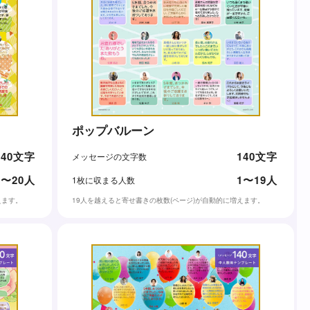
ポップバルーン
140文字
140文字
メッセージの文字数
1〜20人
1〜19人
1枚に収まる人数
えます。
19人を越えると寄せ書きの枚数(ページ)が自動的に増えます。