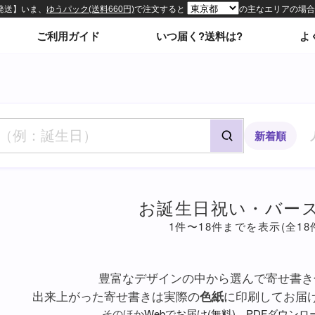
ィトップページ
ご利用ガイド
いつ届く?送料は?
よ
新着順
お誕生日祝い・バー
1件〜18件までを表示(全18
豊富なデザインの中から選んで寄せ書き
出来上がった寄せ書きは実際の
色紙
に印刷してお届
そのほか
Webでお届け(無料)
、
PDFダウンロ