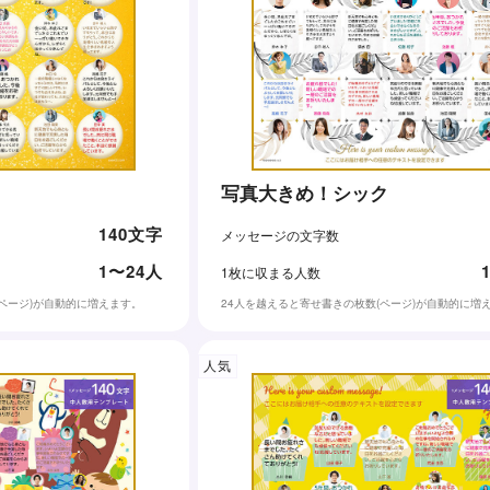
写真大きめ！シック
140文字
メッセージの文字数
1〜24人
1枚に収まる人数
(ページ)が自動的に増えます。
24人を越えると寄せ書きの枚数(ページ)が自動的に増
人気