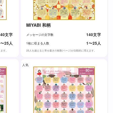
MIYABI 和柄
140文字
140文字
メッセージの文字数
1〜25人
1〜25人
1枚に収まる人数
えます。
25人を越えると寄せ書きの枚数(ページ)が自動的に増えます。
人気