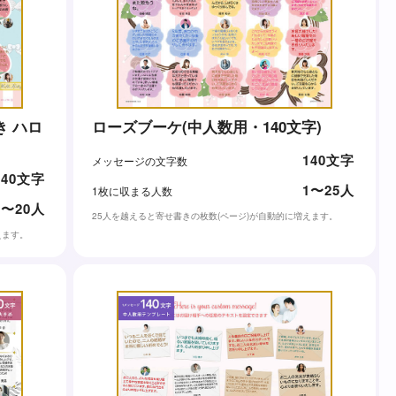
 ハロ
ローズブーケ(中人数用・140文字)
140文字
メッセージの文字数
140文字
1〜25人
1枚に収まる人数
1〜20人
25人を越えると寄せ書きの枚数(ページ)が自動的に増えます。
えます。