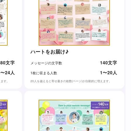
ハートをお届け♪
80文字
140文字
メッセージの文字数
1〜24人
1〜20人
1枚に収まる人数
えます。
20人を越えると寄せ書きの枚数(ページ)が自動的に増えます。