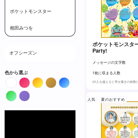
ポケットモンスター
相田みつを
ポケットモンスター P
Party!
オフシーズン
メッセージの文字数
色から選ぶ
1枚に収まる人数
White
Red
Orange
Brown
Blue
20人を越えると寄せ書きの枚数
Green
Purple
人気
夏のおすすめ