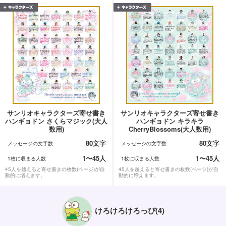
サンリオキャラクターズ寄せ書き
サンリオキャラクターズ寄せ書き
ハンギョドン さくらマジック(大人
ハンギョドン キラキラ
数用)
CherryBlossoms(大人数用)
80文字
80文字
メッセージの文字数
メッセージの文字数
1〜45人
1〜45人
1枚に収まる人数
1枚に収まる人数
45人を越えると寄せ書きの枚数(ページ)が自
45人を越えると寄せ書きの枚数(ページ)が自
動的に増えます。
動的に増えます。
けろけろけろっぴ(4)