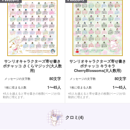
サンリオキャラクターズ寄せ書き
サンリオキャラクターズ寄せ書き
ポチャッコ さくらマジック(大人数
ポチャッコ キラキラ
用)
CherryBlossoms(大人数用)
80文字
80文字
メッセージの文字数
メッセージの文字数
1〜45人
1〜45人
1枚に収まる人数
1枚に収まる人数
45人を越えると寄せ書きの枚数(ページ)が自
45人を越えると寄せ書きの枚数(ページ)が自
動的に増えます。
動的に増えます。
クロミ(4)