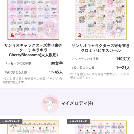
サンリオキャラクターズ寄せ書き
サンリオキャラクターズ寄せ書き
クロミ キラキラ
クロミ ハピネスガール
CherryBlossoms(大人数用)
140文字
メッセージの文字数
80文字
メッセージの文字数
1〜21人
1枚に収まる人数
1〜45人
1枚に収まる人数
21人を越えると寄せ書きの枚数(ページ)が自
動的に増えます。
45人を越えると寄せ書きの枚数(ページ)が自
動的に増えます。
マイメロディ(4)