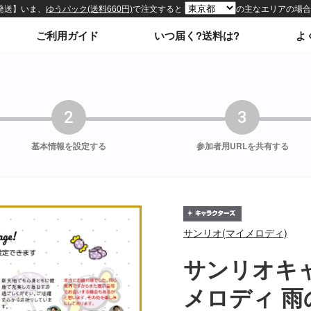
ィトップページ
ご利用ガイド
いつ届く?送料は?
よ
2
3
基本情報を
設定する
参加者用URLを
共有する
サンリオ(マイメロディ)
サンリオキ
メロディ 雨