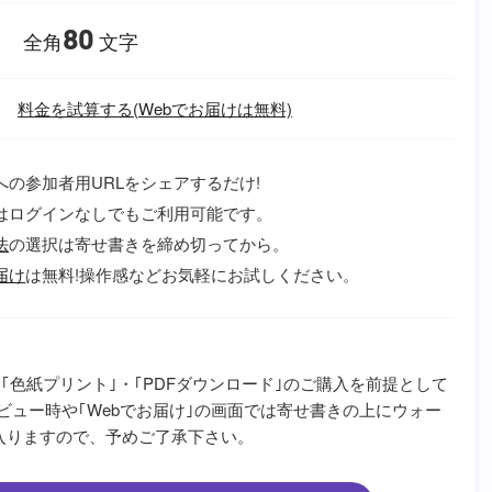
80
全角
文字
料金を試算する(Webでお届けは無料)
への参加者用URLをシェアするだけ!
はログインなしでもご利用可能です。
法
の選択は寄せ書きを締め切ってから。
届け
は無料!操作感などお気軽にお試しください。
｢色紙プリント｣・｢PDFダウンロード｣のご購入を前提として
ビュー時や｢Webでお届け｣の画面では寄せ書きの上にウォー
が入りますので、予めご了承下さい。