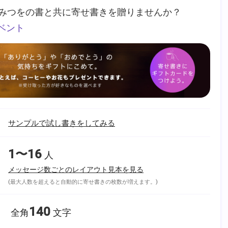
みつをの書と共に寄せ書きを贈りませんか？
ベント
サンプルで試し書きをしてみる
1〜16
人
メッセージ数ごとのレイアウト見本を見る
(最大人数を超えると自動的に寄せ書きの枚数が増えます。)
140
全角
文字