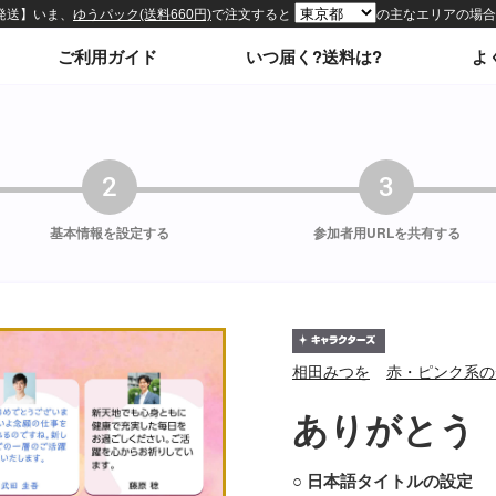
ィトップページ
ご利用ガイド
いつ届く?送料は?
よ
2
3
基本情報を
設定する
参加者用URLを
共有する
相田みつを
赤・ピンク系の
ありがとう
○ 日本語タイトルの設定