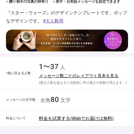
○ 贈り相手の写真の枠有り
○ 英字・日本語メッセージを設定できます
『スター・ウォーズ』のデザインテンプレートです。ポップ
なデザインです。
大人数用
1〜37
人
1枚に収まる人数
メッセージ数ごとのレイアウト見本を見る
(最大人数を超えると自動的に寄せ書きの枚数が増えます。)
80
メッセージの文字数
全角
文字
料金を試算する(Webでお届けは無料)
料金について