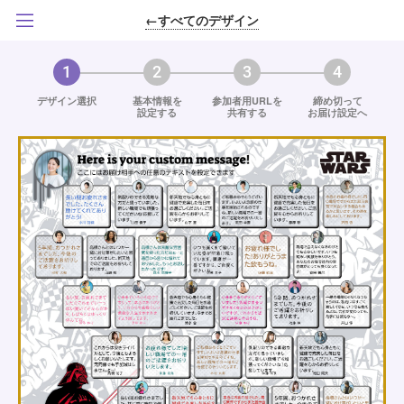
←すべてのデザイン
1
2
3
4
デザイン選択
基本情報を
参加者用URLを
締め切って
設定する
共有する
お届け設定へ