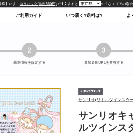
ィトップページ
ご利用ガイド
いつ届く?送料は?
よ
2
3
基本情報を
設定する
参加者用URLを
共有する
サンリオ(リトルツインスター
サンリオキ
ルツインス