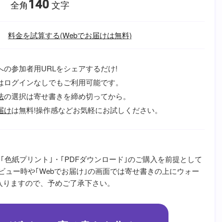
140
全角
文字
料金を試算する(Webでお届けは無料)
への参加者用URLをシェアするだけ!
はログインなしでもご利用可能です。
法
の選択は寄せ書きを締め切ってから。
届け
は無料!操作感などお気軽にお試しください。
｢色紙プリント｣・｢PDFダウンロード｣のご購入を前提として
ビュー時や｢Webでお届け｣の画面では寄せ書きの上にウォー
が入りますので、予めご了承下さい。