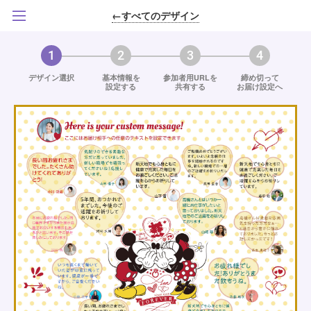
←すべてのデザイン
1
2
3
4
デザイン選択
基本情報を
参加者用URLを
締め切って
設定する
共有する
お届け設定へ