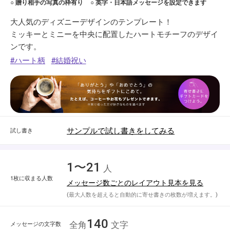
○ 贈り相手の写真の枠有り
○ 英字・日本語メッセージを設定できます
大人気のディズニーデザインのテンプレート！
ミッキーとミニーを中央に配置したハートモチーフのデザイ
ンです。
ハート柄
結婚祝い
サンプルで試し書きをしてみる
試し書き
1〜21
人
1枚に収まる人数
メッセージ数ごとのレイアウト見本を見る
(最大人数を超えると自動的に寄せ書きの枚数が増えます。)
140
メッセージの文字数
全角
文字