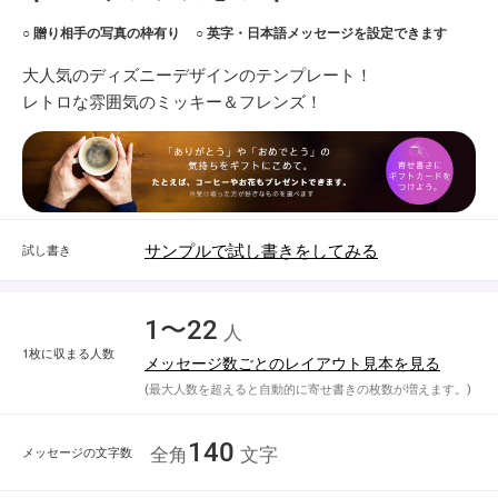
○ 贈り相手の写真の枠有り
○ 英字・日本語メッセージを設定できます
大人気のディズニーデザインのテンプレート！
レトロな雰囲気のミッキー＆フレンズ！
サンプルで試し書きをしてみる
試し書き
1〜22
人
1枚に収まる人数
メッセージ数ごとのレイアウト見本を見る
(最大人数を超えると自動的に寄せ書きの枚数が増えます。)
140
メッセージの文字数
全角
文字