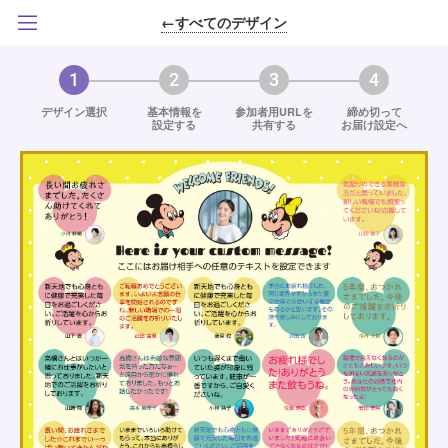
←すべてのデザイン
1
2
3
4
デザイン選択
基本情報を
参加者用URLを
締め切って
設定する
共有する
お届け設定へ