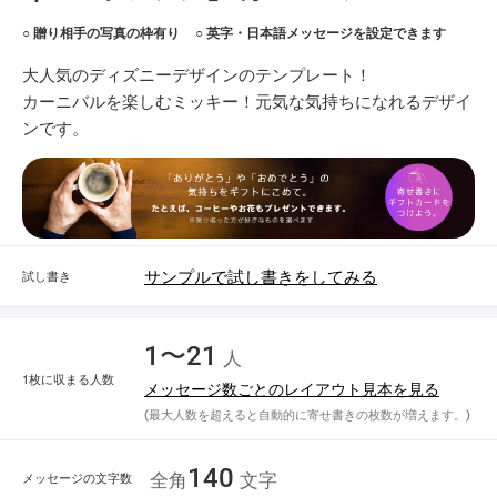
○ 贈り相手の写真の枠有り
○ 英字・日本語メッセージを設定できます
大人気のディズニーデザインのテンプレート！
カーニバルを楽しむミッキー！元気な気持ちになれるデザイ
ンです。
サンプルで試し書きをしてみる
試し書き
1〜21
人
1枚に収まる人数
メッセージ数ごとのレイアウト見本を見る
(最大人数を超えると自動的に寄せ書きの枚数が増えます。)
140
メッセージの文字数
全角
文字