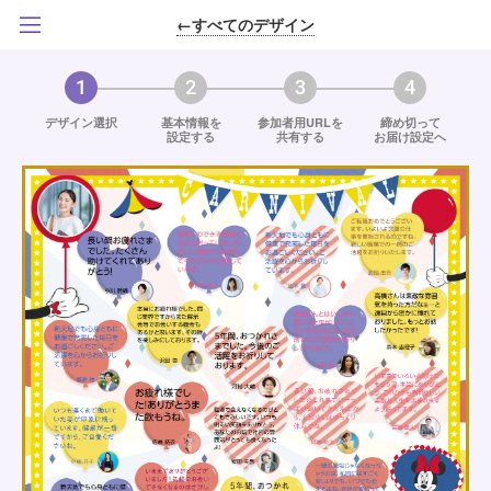
←すべてのデザイン
1
2
3
4
デザイン選択
基本情報を
参加者用URLを
締め切って
設定する
共有する
お届け設定へ