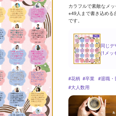
カラフルで素敵なメッ
※49人まで書き込め
です。
同じデ
(1メ
花柄
卒業
退職・
大人数用