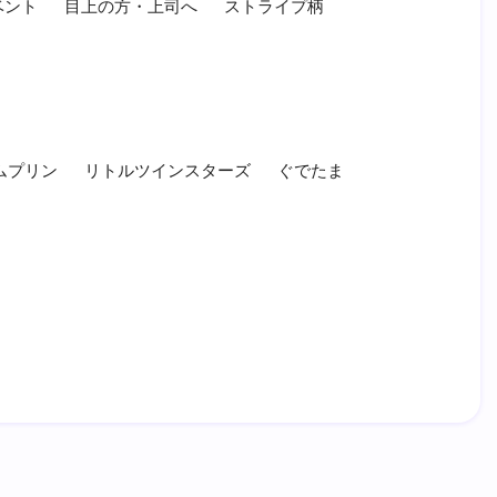
ベント
目上の方・上司へ
ストライプ柄
ムプリン
リトルツインスターズ
ぐでたま