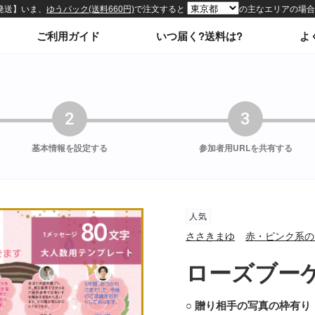
ィトップページ
ご利用ガイド
いつ届く?送料は?
よ
2
3
基本情報を
設定する
参加者用URLを
共有する
人気
ささきまゆ
赤・ピンク系の
ローズブーケ
○ 贈り相手の写真の枠有り