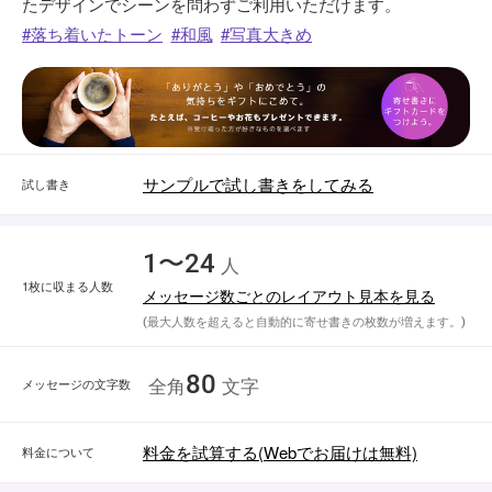
たデザインでシーンを問わずご利用いただけます。
落ち着いたトーン
和風
写真大きめ
サンプルで試し書きをしてみる
試し書き
1〜24
人
1枚に収まる人数
メッセージ数ごとのレイアウト見本を見る
(最大人数を超えると自動的に寄せ書きの枚数が増えます。)
80
メッセージの文字数
全角
文字
料金を試算する(Webでお届けは無料)
料金について