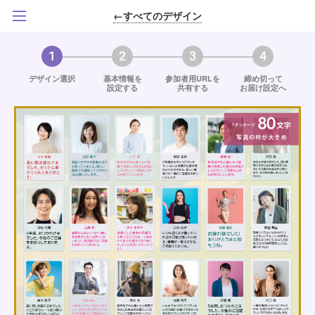
←すべてのデザイン
1
2
3
4
デザイン選択
基本情報を
参加者用URLを
締め切って
設定する
共有する
お届け設定へ