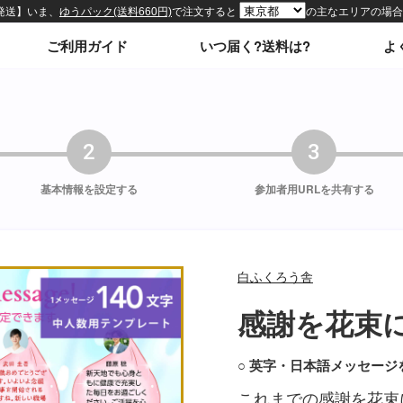
ィトップページ
ご利用ガイド
いつ届く?送料は?
よ
2
3
基本情報を
設定する
参加者用URLを
共有する
白ふくろう舎
感謝を花束
○ 英字・日本語メッセージ
これまでの感謝を花束