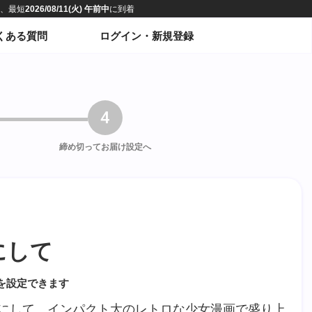
くある質問
ログイン・新規登録
4
締め切って
お届け設定へ
にして
を設定できます
にして。インパクト大のレトロな少女漫画で盛り上