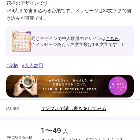
花柄のデザインです。
※49人まで書き込める台紙です。メッセージは80文字まで書
き込みが可能です。
同じデザインで中人数用のデザインは
こちら
。
(1メッセージあたりの文字数は140文字です。)
花柄
大人数用
サンプルで試し書きをしてみる
試し書き
1〜49
人
1枚に収まる人数
メッセージ数ごとのレイアウト見本を見る