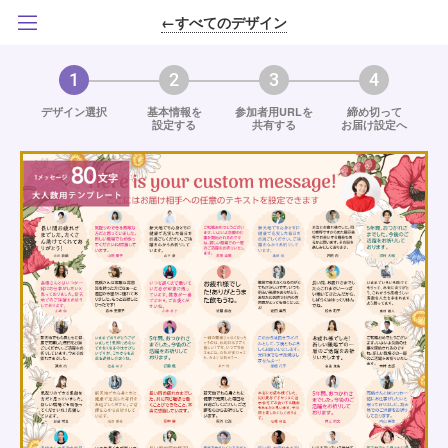
←すべてのデザイン
1
2
3
4
デザイン選択
基本情報を
参加者用URLを
締め切って
設定する
共有する
お届け設定へ