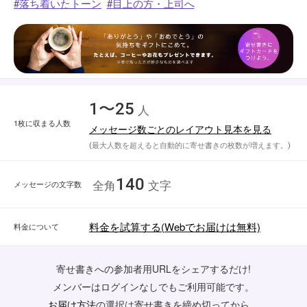
落ち着いたトーン
目上の方・上司へ
1〜25
人
1枚に収まる人数
メッセージ数ごとのレイアウト見本を見る
(最大人数を超えると自動的に寄せ書きの枚数が増えます。)
140
メッセージの文字数
全角
文字
料金を試算する(Webでお届けは無料)
料金について
寄せ書きへの参加者用URLをシェアするだけ!
メンバーはログインなしでもご利用可能です。
お届け方法
の選択は寄せ書きを締め切ってから。