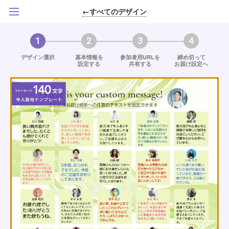
←すべてのデザイン
1
2
3
4
デザイン選択
基本情報を
参加者用URLを
締め切って
設定する
共有する
お届け設定へ