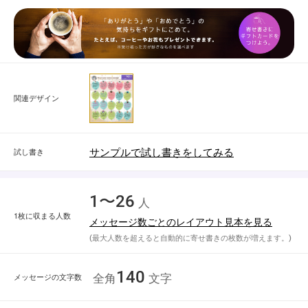
関連デザイン
サンプルで試し書きをしてみる
試し書き
1〜26
人
1枚に収まる人数
メッセージ数ごとのレイアウト見本を見る
(最大人数を超えると自動的に寄せ書きの枚数が増えます。)
140
メッセージの文字数
全角
文字