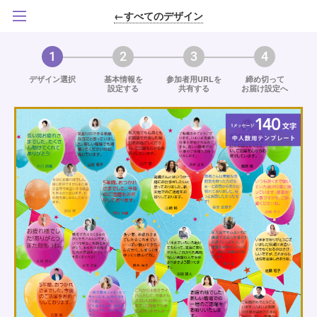
←すべてのデザイン
1
2
3
4
デザイン選択
基本情報を
参加者用URLを
締め切って
設定する
共有する
お届け設定へ