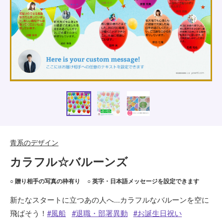
青系のデザイン
カラフル☆バルーンズ
○ 贈り相手の写真の枠有り
○ 英字・日本語メッセージを設定できます
新たなスタートに立つあの人へ...カラフルなバルーンを空に
飛ばそう！
風船
退職・部署異動
お誕生日祝い