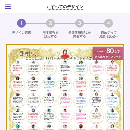
←すべてのデザイン
1
2
3
4
デザイン選択
基本情報を
参加者用URLを
締め切って
設定する
共有する
お届け設定へ