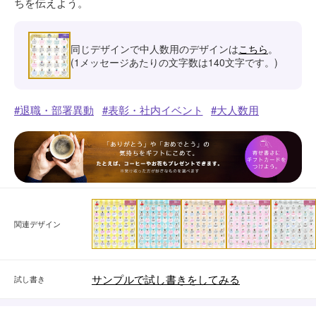
ちを伝えよう。
同じデザインで中人数用のデザインは
こちら
。
(1メッセージあたりの文字数は140文字です。)
退職・部署異動
表彰・社内イベント
大人数用
関連デザイン
サンプルで試し書きをしてみる
試し書き