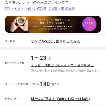
落ち着いたカラーの花束のデザインです。
目上の方・上司へ
花柄
退職・部署異動
サンプルで試し書きをしてみる
試し書き
1〜23
人
1枚に収まる人数
メッセージ数ごとのレイアウト見本を見る
(最大人数を超えると自動的に寄せ書きの枚数が増えます。)
140
メッセージの文字数
全角
文字
料金を試算する(Webでお届けは無料)
料金について