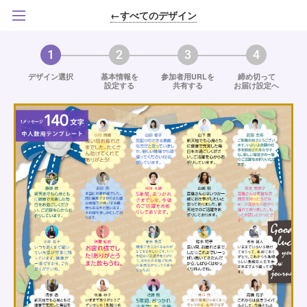
←すべてのデザイン
1
2
3
4
デザイン選択
基本情報を
参加者用URLを
締め切って
設定する
共有する
お届け設定へ