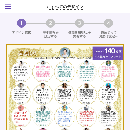
←すべてのデザイン
1
2
3
4
デザイン選択
基本情報を
参加者用URLを
締め切って
設定する
共有する
お届け設定へ