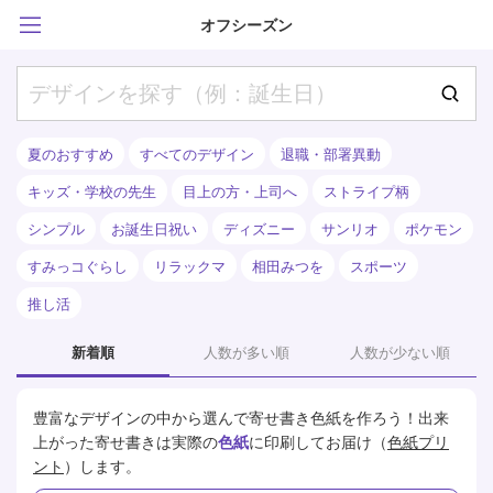
オフシーズン
夏のおすすめ
すべてのデザイン
退職・部署異動
キッズ・学校の先生
目上の方・上司へ
ストライプ柄
シンプル
お誕生日祝い
ディズニー
サンリオ
ポケモン
すみっコぐらし
リラックマ
相田みつを
スポーツ
推し活
新着順
人数が多い順
人数が少ない順
豊富なデザインの中から選んで寄せ書き色紙を作ろう！
出来
上がった寄せ書きは実際の
色紙
に印刷してお届け（
色紙プリ
ント
）します。