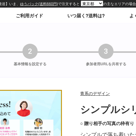
ィトップページ
ご利用ガイド
いつ届く?送料は?
よ
2
3
基本情報を
設定する
参加者用URLを
共有する
青系のデザイン
シンプルシリーズ
○ 贈り相手の写真の枠有り
シンプルで落ち着いた