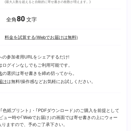
(最大人数を超えると自動的に寄せ書きの枚数が増えます。)
80
全角
文字
料金を試算する(Webでお届けは無料)
への参加者用URLをシェアするだけ!
はログインなしでもご利用可能です。
法
の選択は寄せ書きを締め切ってから。
届け
は無料!操作感などお気軽にお試しください。
｢色紙プリント｣・｢PDFダウンロード｣のご購入を前提として
ビュー時や｢Webでお届け｣の画面では寄せ書きの上にウォー
が入りますので、予めご了承下さい。