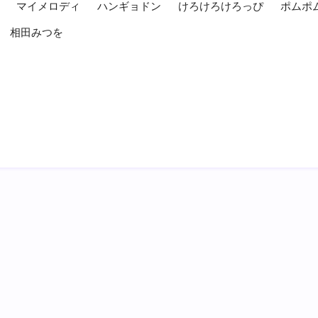
マイメロディ
ハンギョドン
けろけろけろっぴ
ポムポ
相田みつを