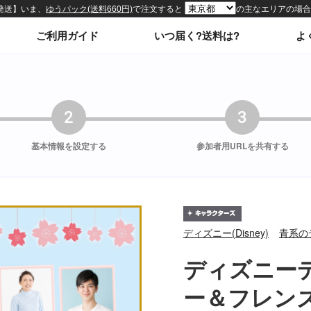
ィトップページ
ご利用ガイド
いつ届く?送料は?
よ
2
3
基本情報を
設定する
参加者用URLを
共有する
ディズニー(Disney)
青系の
ディズニー
ー＆フレン