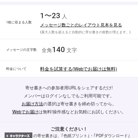
1〜23
人
1枚に収まる人数
メッセージ数ごとのレイアウト見本を見る
(最大人数を超えると自動的に寄せ書きの枚数が増えます。)
140
メッセージの文字数
全角
文字
料金を試算する(Webでお届けは無料)
料金について
寄せ書きへの参加者用URLをシェアするだけ!
メンバーはログインなしでもご利用可能です。
お届け方法
の選択は寄せ書きを締め切ってから。
Webでお届け
は無料!操作感などお気軽にお試しください。
ご注意ください！
の寄せ書きは、｢色紙プリント｣・｢PDFダウンロード｣