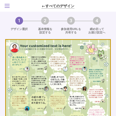
←すべてのデザイン
1
2
3
4
デザイン選択
基本情報を
参加者用URLを
締め切って
設定する
共有する
お届け設定へ