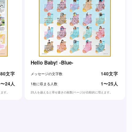
Hello Baby! -Blue-
80文字
140文字
メッセージの文字数
1〜24人
1〜25人
1枚に収まる人数
えます。
25人を越えると寄せ書きの枚数(ページ)が自動的に増えます。