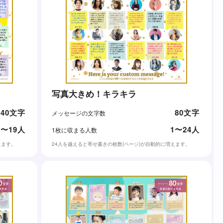
写真大きめ！キラキラ
140文字
80文字
メッセージの文字数
1〜19人
1〜24人
1枚に収まる人数
えます。
24人を越えると寄せ書きの枚数(ページ)が自動的に増えます。