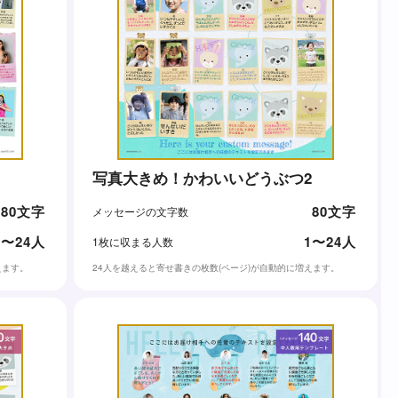
写真大きめ！かわいいどうぶつ2
80文字
80文字
メッセージの文字数
1〜24人
1〜24人
1枚に収まる人数
えます。
24人を越えると寄せ書きの枚数(ページ)が自動的に増えます。