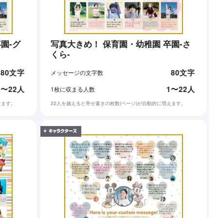
園-グ
写真大きめ！ 保育園・幼稚園 卒園-さ
くら-
80文字
80文字
メッセージの文字数
1〜22人
1〜22人
1枚に収まる人数
えます。
22人を越えると寄せ書きの枚数(ページ)が自動的に増えます。