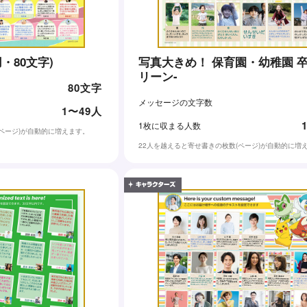
・80文字)
写真大きめ！ 保育園・幼稚園 卒
リーン-
80文字
メッセージの文字数
1〜49人
1枚に収まる人数
(ページ)が自動的に増えます。
22人を越えると寄せ書きの枚数(ページ)が自動的に増