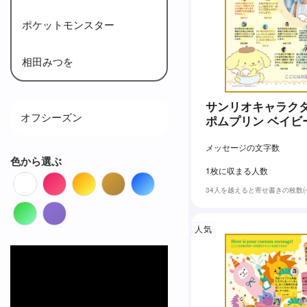
ポケットモンスター
相田みつを
サンリオキャラクタ
オフシーズン
ポムプリン ベイビ
用)
メッセージの文字数
色から選ぶ
1枚に収まる人数
White
Red
Orange
Brown
Blue
34人を越えると寄せ書きの枚数
Green
Purple
人気