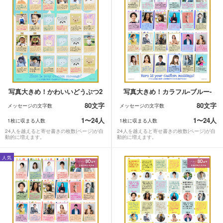
写真大きめ！かわいいどうぶつ2
写真大きめ！カラフル-ブルー-
80文字
80文字
メッセージの文字数
メッセージの文字数
1〜24人
1〜24人
1枚に収まる人数
1枚に収まる人数
24人を越えると寄せ書きの枚数(ページ)が自
24人を越えると寄せ書きの枚数(ページ)が自
動的に増えます。
動的に増えます。
人気