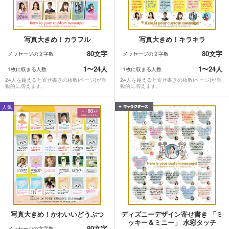
写真大きめ！カラフル
写真大きめ！キラキラ
80文字
80文字
メッセージの文字数
メッセージの文字数
1〜24人
1〜24人
1枚に収まる人数
1枚に収まる人数
24人を越えると寄せ書きの枚数(ページ)が自
24人を越えると寄せ書きの枚数(ページ)が自
動的に増えます。
動的に増えます。
人気
写真大きめ！かわいいどうぶつ
ディズニーデザイン寄せ書き 「ミ
ッキー＆ミニー」 水彩タッチ
80文字
メッセージの文字数