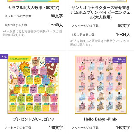
カラフル2(大人数用・80文字)
サンリオキャラクターズ寄せ書き
ポムポムプリン ベイビーエンジェ
80文字
メッセージの文字数
ル(大人数用)
1〜49人
80文字
1枚に収まる人数
メッセージの文字数
49人を越えると寄せ書きの枚数(ページ)が自
1〜34人
1枚に収まる人数
動的に増えます。
34人を越えると寄せ書きの枚数(ページ)が自
動的に増えます。
人気
プレゼントがいっぱい♪
Hello Baby! -Pink-
140文字
140文字
メッセージの文字数
メッセージの文字数