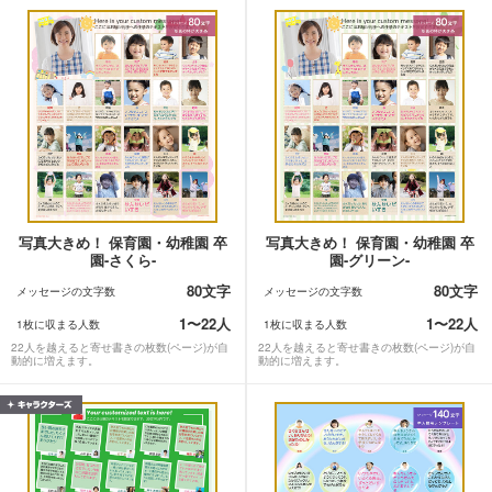
写真大きめ！ 保育園・幼稚園 卒
写真大きめ！ 保育園・幼稚園 卒
園-さくら-
園-グリーン-
80文字
80文字
メッセージの文字数
メッセージの文字数
1〜22人
1〜22人
1枚に収まる人数
1枚に収まる人数
22人を越えると寄せ書きの枚数(ページ)が自
22人を越えると寄せ書きの枚数(ページ)が自
動的に増えます。
動的に増えます。