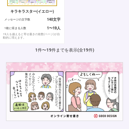
キラキラスター(イエロー)
140文字
メッセージの文字数
1〜19人
1枚に収まる人数
19人を越えると寄せ書きの枚数(ページ)が自
動的に増えます。
1件〜19件までを表示(全19件)