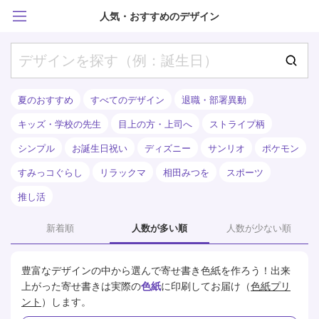
人気・おすすめのデザイン
夏のおすすめ
すべてのデザイン
退職・部署異動
キッズ・学校の先生
目上の方・上司へ
ストライプ柄
シンプル
お誕生日祝い
ディズニー
サンリオ
ポケモン
すみっコぐらし
リラックマ
相田みつを
スポーツ
推し活
新着順
人数が多い順
人数が少ない順
豊富なデザインの中から選んで寄せ書き色紙を作ろう！
出来
上がった寄せ書きは実際の
色紙
に印刷してお届け（
色紙プリ
ント
）します。