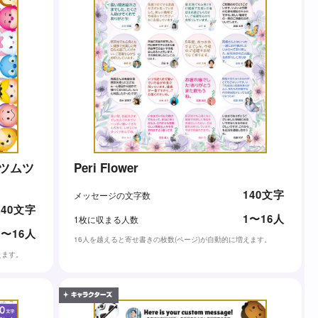
Peri Flower
140文字
メッセージの文字数
140文字
1〜16人
1枚に収まる人数
1〜16人
16人を越えると寄せ書きの枚数(ページ)が自動的に増えます。
えます。