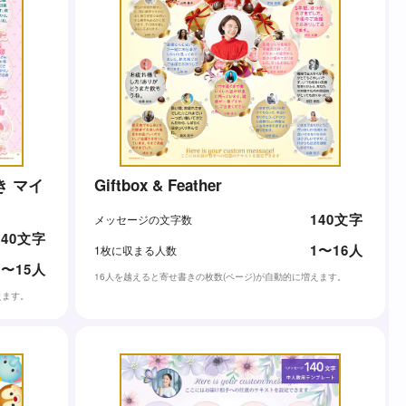
 マイ
Giftbox & Feather
140文字
メッセージの文字数
140文字
1〜16人
1枚に収まる人数
1〜15人
16人を越えると寄せ書きの枚数(ページ)が自動的に増えます。
えます。