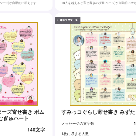
(ページ)が自動的に増えます。
18人を越えると寄せ書きの枚数(ページ)が自動的に増
ーズ寄せ書き ポム
すみっコぐらし寄せ書
むぎゅハート
メッセージの文字数
140文字
1枚に収まる人数