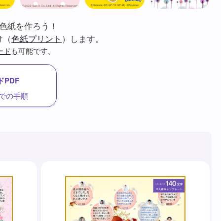
色紙を作ろう！
け（
色紙プリント
）します。
ード
も可能です。
PDF
での手順