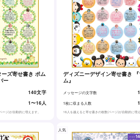
ーズ寄せ書き ポム
ディズニーデザイン寄せ書き 『ツムツ
バー
ム』
140文字
メッセージの文字数
1〜16人
1枚に収まる人数
(ページ)が自動的に増えます。
16人を越えると寄せ書きの枚数(ページ)が自動的に増
人気