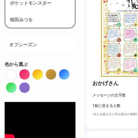
ポケットモンスター
相田みつを
オフシーズン
色から選ぶ
White
Red
Orange
Brown
Blue
おかげさん
Green
Purple
メッセージの文字数
1枚に収まる人数
16人を越えると寄せ書きの枚数