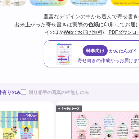
豊富なデザインの中から選んで寄せ書き
出来上がった寄せ書きは実際の
色紙
に印刷してお届
そのほか
Webでお届け(無料)
、
PDFダウンロ
幹事向け
かんたんガイド
寄せ書きの作成からお届けま
枠有りのみ
贈り相手の写真の枠無しのみ