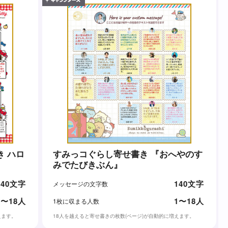
 ハロ
すみっコぐらし寄せ書き 『おへやのす
みでたびきぶん』
140文字
140文字
メッセージの文字数
1〜18人
1〜18人
1枚に収まる人数
えます。
18人を越えると寄せ書きの枚数(ページ)が自動的に増えます。