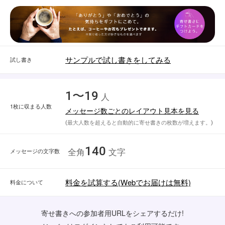
サンプルで試し書きをしてみる
試し書き
1〜19
人
1枚に収まる人数
メッセージ数ごとのレイアウト見本を見る
(最大人数を超えると自動的に寄せ書きの枚数が増えます。)
140
メッセージの文字数
全角
文字
料金を試算する(Webでお届けは無料)
料金について
寄せ書きへの参加者用URLをシェアするだけ!