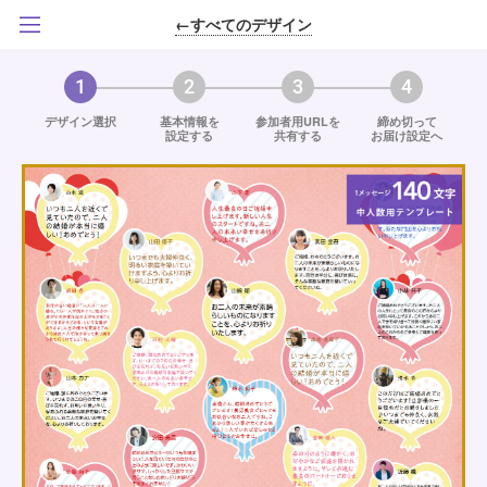
←すべてのデザイン
1
2
3
4
デザイン選択
基本情報を
参加者用URLを
締め切って
設定する
共有する
お届け設定へ