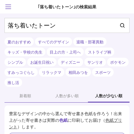
｢落ち着いたトーン｣の検索結果
夏のおすすめ
すべてのデザイン
退職・部署異動
キッズ・学校の先生
目上の方・上司へ
ストライプ柄
シンプル
お誕生日祝い
ディズニー
サンリオ
ポケモン
すみっコぐらし
リラックマ
相田みつを
スポーツ
推し活
新着順
人数が多い順
人数が少ない順
豊富なデザインの中から選んで寄せ書き色紙を作ろう！
出来
上がった寄せ書きは実際の
色紙
に印刷してお届け（
色紙プリ
ント
）します。