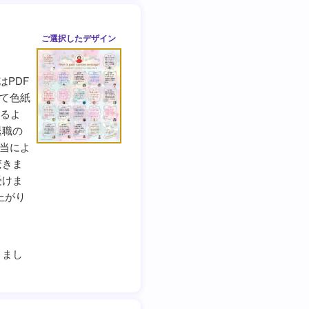
ご選択した
デザイン
はPDF
て色紙
見るよ
退職の
当によ
驚きま
受けま
上がり
りまし