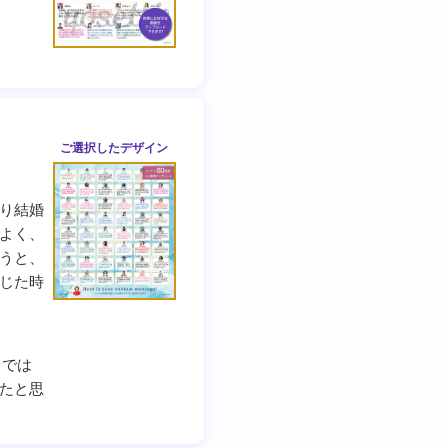
ご選択した
デザイン
り結婚
よく、
うと、
じた時
じでは
たと思