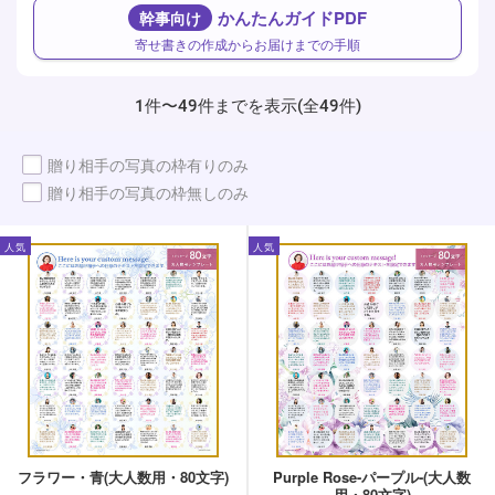
かんたんガイドPDF
幹事向け
寄せ書きの作成からお届けまでの手順
1件〜49件までを表示(全49件)
贈り相手の写真の枠有りのみ
贈り相手の写真の枠無しのみ
人気
人気
フラワー・青(大人数用・80文字)
Purple Rose-パープル-(大人数
用・80文字)