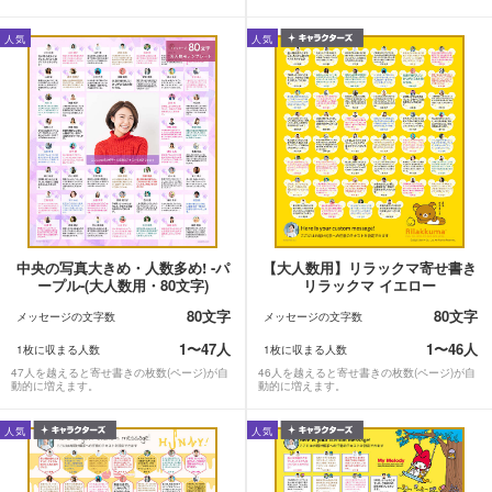
人気
人気
中央の写真大きめ・人数多め! -パ
【大人数用】リラックマ寄せ書き
ープル-(大人数用・80文字)
リラックマ イエロー
80文字
80文字
メッセージの文字数
メッセージの文字数
1〜47人
1〜46人
1枚に収まる人数
1枚に収まる人数
47人を越えると寄せ書きの枚数(ページ)が自
46人を越えると寄せ書きの枚数(ページ)が自
動的に増えます。
動的に増えます。
人気
人気