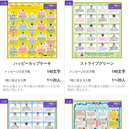
人気
人気
ハッピーカップケーキ
ストライプグリーン
140文字
140文字
メッセージの文字数
メッセージの文字数
1〜20人
1〜20人
1枚に収まる人数
1枚に収まる人数
20人を越えると寄せ書きの枚数(ページ)が自
20人を越えると寄せ書きの枚数(ページ)が自
動的に増えます。
動的に増えます。
人気
人気