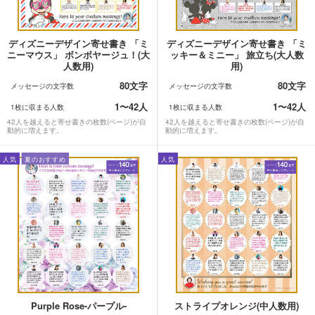
ディズニーデザイン寄せ書き 「ミ
ディズニーデザイン寄せ書き 「ミ
ニーマウス」 ボンボヤージュ！(大
ッキー＆ミニー」 旅立ち(大人数
人数用)
用)
80文字
80文字
メッセージの文字数
メッセージの文字数
1〜42人
1〜42人
1枚に収まる人数
1枚に収まる人数
42人を越えると寄せ書きの枚数(ページ)が自
42人を越えると寄せ書きの枚数(ページ)が自
動的に増えます。
動的に増えます。
人気
夏のおすすめ
人気
Purple Rose-パープル-
ストライプオレンジ(中人数用)