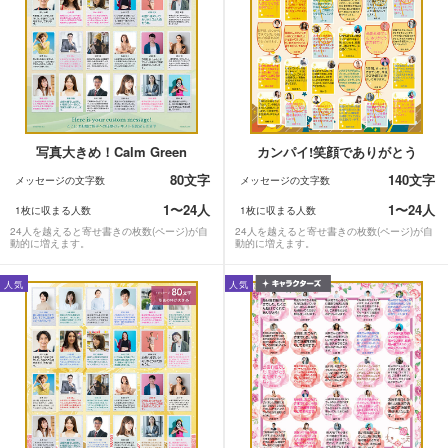
写真大きめ！Calm Green
カンパイ!笑顔でありがとう
80文字
140文字
メッセージの文字数
メッセージの文字数
1〜24人
1〜24人
1枚に収まる人数
1枚に収まる人数
24人を越えると寄せ書きの枚数(ページ)が自
24人を越えると寄せ書きの枚数(ページ)が自
動的に増えます。
動的に増えます。
人気
人気