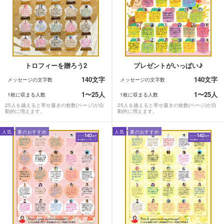
トロフィーを贈ろう2
プレゼントがいっぱい♪
140文字
140文字
メッセージの文字数
メッセージの文字数
1〜25人
1〜25人
1枚に収まる人数
1枚に収まる人数
25人を越えると寄せ書きの枚数(ページ)が自
25人を越えると寄せ書きの枚数(ページ)が自
動的に増えます。
動的に増えます。
人気
夏のおすすめ
人気
夏のおすすめ