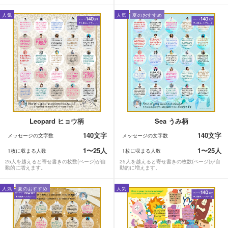
人気
人気
夏のおすすめ
Leopard ヒョウ柄
Sea うみ柄
140文字
140文字
メッセージの文字数
メッセージの文字数
1〜25人
1〜25人
1枚に収まる人数
1枚に収まる人数
25人を越えると寄せ書きの枚数(ページ)が自
25人を越えると寄せ書きの枚数(ページ)が自
動的に増えます。
動的に増えます。
人気
夏のおすすめ
人気