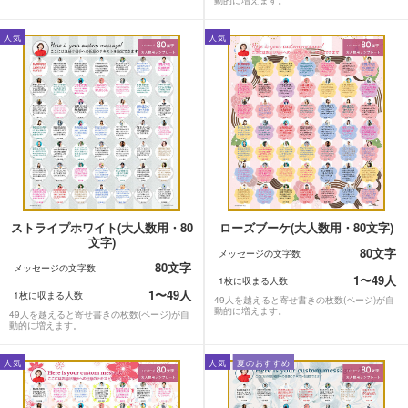
人気
人気
ストライプホワイト(大人数用・80
ローズブーケ(大人数用・80文字)
文字)
80文字
メッセージの文字数
80文字
メッセージの文字数
1〜49人
1枚に収まる人数
1〜49人
1枚に収まる人数
49人を越えると寄せ書きの枚数(ページ)が自
動的に増えます。
49人を越えると寄せ書きの枚数(ページ)が自
動的に増えます。
人気
人気
夏のおすすめ