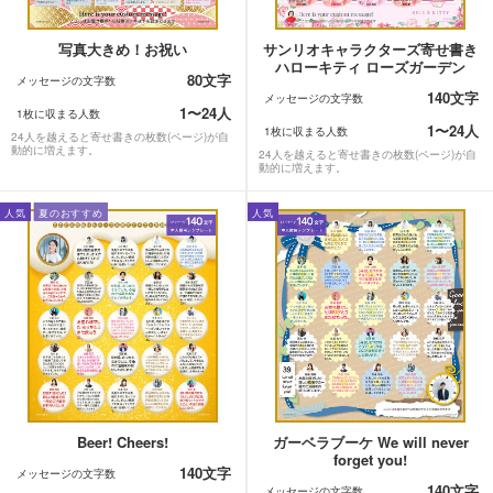
写真大きめ！お祝い
サンリオキャラクターズ寄せ書き
ハローキティ ローズガーデン
80文字
メッセージの文字数
140文字
メッセージの文字数
1〜24人
1枚に収まる人数
1〜24人
1枚に収まる人数
24人を越えると寄せ書きの枚数(ページ)が自
動的に増えます。
24人を越えると寄せ書きの枚数(ページ)が自
動的に増えます。
人気
夏のおすすめ
人気
Beer! Cheers!
ガーベラブーケ We will never
forget you!
140文字
メッセージの文字数
140文字
メッセージの文字数