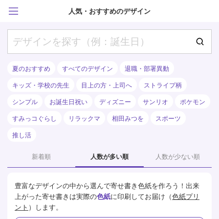
人気・おすすめのデザイン
夏のおすすめ
すべてのデザイン
退職・部署異動
キッズ・学校の先生
目上の方・上司へ
ストライプ柄
シンプル
お誕生日祝い
ディズニー
サンリオ
ポケモン
すみっコぐらし
リラックマ
相田みつを
スポーツ
推し活
新着順
人数が多い順
人数が少ない順
豊富なデザインの中から選んで寄せ書き色紙を作ろう！
出来
上がった寄せ書きは実際の
色紙
に印刷してお届け（
色紙プリ
ント
）します。